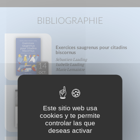
BIBLIOGRAPHIE
Exercices saugrenus pour citadins
biscornus
Sébastien Laading
Isabelle Laading
14
Marie Lemaistre
OCT.
Este sitio web usa
CEO 3
cookies y te permite
27
controlar las que
AOÛT
deseas activar