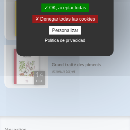
OK, aceptar todas
Petit traité de la choucroute
Denegar todas las cookies
Martin Fache
14
Personalizar
OCT.
Política de privacidad
Grand traité des piments
Mireille Gayet
14
OCT.
Navigation