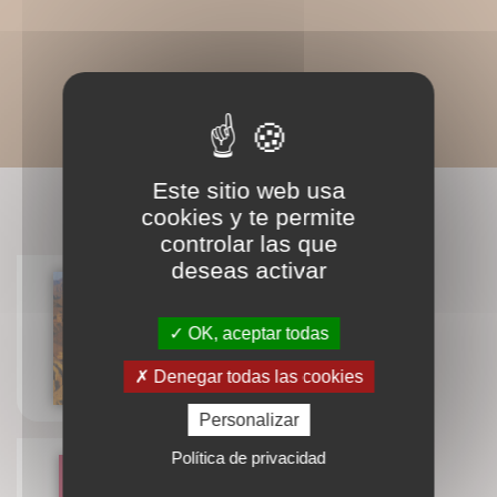
Este sitio web usa
LIVRES ASSOCIÉS
cookies y te permite
controlar las que
deseas activar
La voie royale du désert
OK, aceptar todas
Frère Étienne Goutagny
Denegar todas las cookies
Personalizar
Política de privacidad