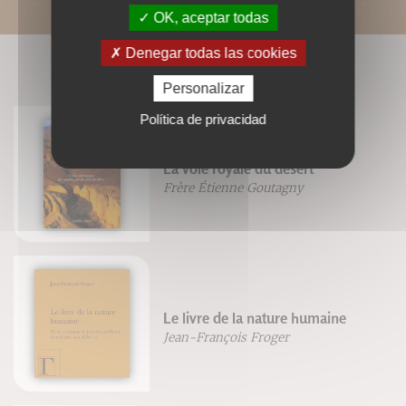
OK, aceptar todas
Denegar todas las cookies
LIVRES ASSOCIÉS
Personalizar
Política de privacidad
La voie royale du désert
Frère Étienne Goutagny
Le livre de la nature humaine
Jean-François Froger