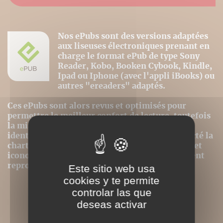
Nos ePubs sont des versions adaptées
aux liseuses électroniques prenant en
charge le format ePub de type Sony
Reader, Kobo, Booken Cybook, Kindle,
Ipad ou Iphone (avec l'appli iBooks) ou
autres "ereaders" adaptés.
Ces ePubs sont alors revus et optimisés pour
permettre le meilleur confort de lecture, toutefois
la mise en page n'est donc pas strictement
identique même si nous avons au mieux respecté la
charte graphique initiale. Les contenus textes et
iconographiques sont, par contre, intégralement
reproduits dans ce format.
Este sitio web usa
cookies y te permite
controlar las que
deseas activar