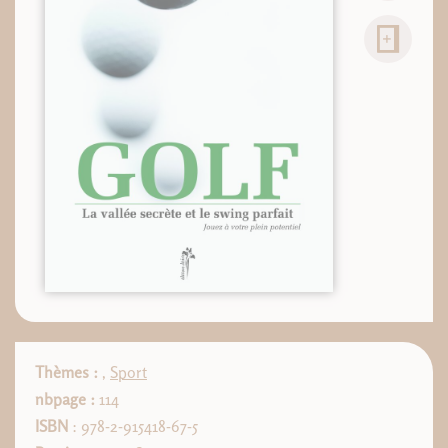
Thèmes :
,
Sport
nbpage :
114
ISBN
: 978-2-915418-67-5