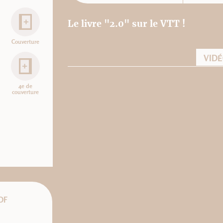
Le livre "2.0" sur le VTT !
Couverture
VID
4e de
couverture
DF