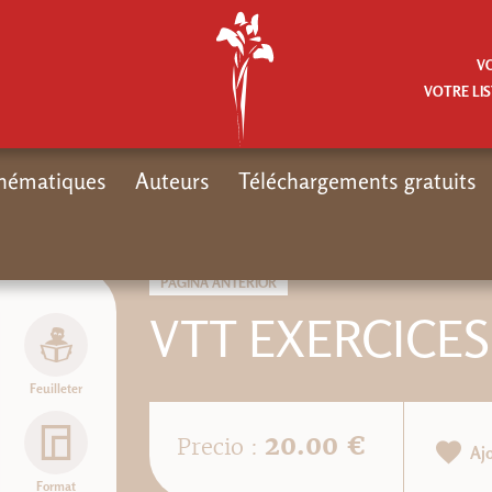
V
VOTRE LIS
hématiques
Auteurs
Téléchargements gratuits
PÁGINA ANTERIOR
VTT EXERCICES
Feuilleter
20.00 €
Precio :
Aj
Format