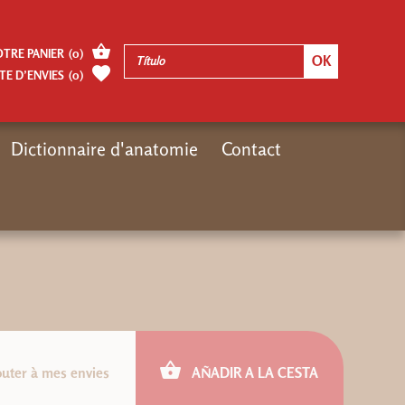
OTRE PANIER
(
0
)
TE D’ENVIES
(
0
)
Dictionnaire d'anatomie
Contact
Inicio
Moteur de recherches Désiris
VTT EXERCICES
outer à mes envies
AÑADIR A LA CESTA