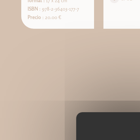
format :
17 x 24 cm
ISBN
: 978-2-36403-177-7
Precio
: 20.00 €