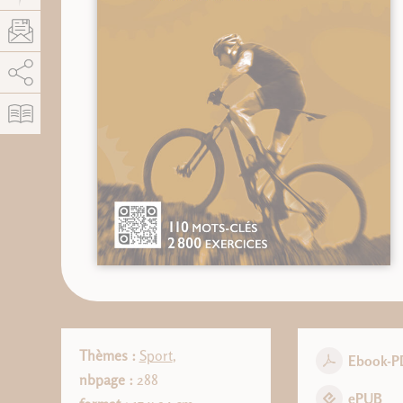
AddThis está deshabilitado.
Permitir
Thèmes :
Sport
,
Ebook-P
nbpage :
288
ePUB