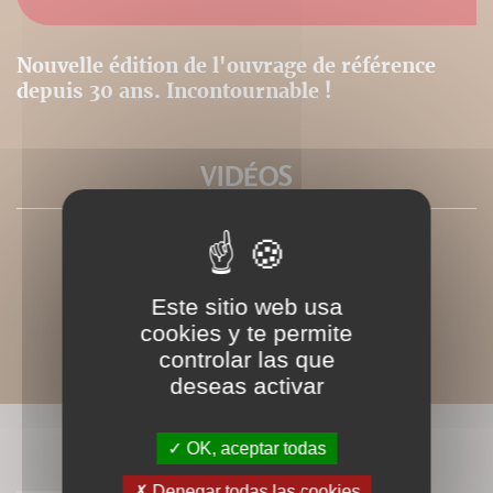
Nouvelle édition de l'ouvrage de référence
depuis 30 ans. Incontournable !
VIDÉOS
Este sitio web usa
cookies y te permite
controlar las que
deseas activar
LIVRES ASSOCIÉS
OK, aceptar todas
Denegar todas las cookies