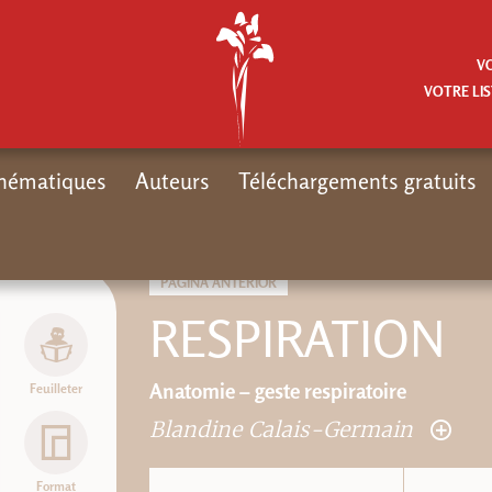
V
VOTRE LIS
hématiques
Auteurs
Téléchargements gratuits
PÁGINA ANTERIOR
RESPIRATION
Anatomie – geste respiratoire
Feuilleter
Blandine Calais-Germain
Format