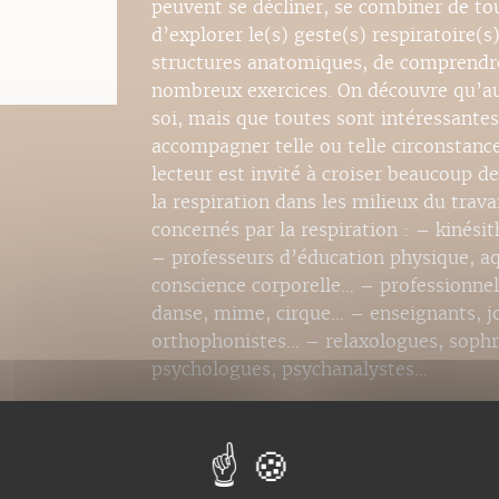
peuvent se décliner, se combiner de tou
d’explorer le(s) geste(s) respiratoire(s
structures anatomiques, de comprendre 
nombreux exercices. On découvre qu’au
soi, mais que toutes sont intéressantes
accompagner telle ou telle circonstance
lecteur est invité à croiser beaucoup de
la respiration dans les milieux du trava
concernés par la respiration : – kiné
– professeurs d’éducation physique, a
conscience corporelle… – professionnels
danse, mime, cirque… – enseignants, jo
orthophonistes… – relaxologues, sophr
psychologues, psychanalystes…