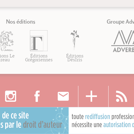
Nos éditions
Groupe Ad
ions Le
Éditions
Éditions
ureau
Grégoriennes
DésIris