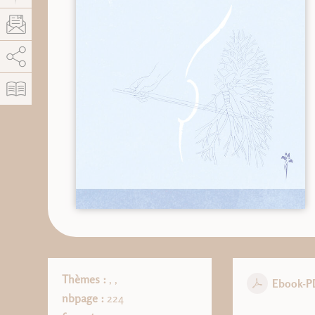
AddThis está deshabilitado.
Permitir
Thèmes :
,
,
Ebook-P
nbpage :
224