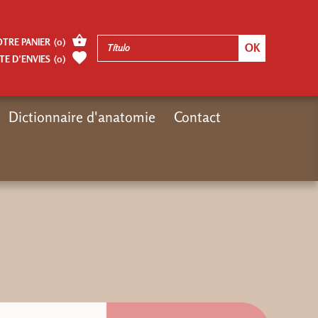
OTRE PANIER
(
0
)
TE D’ENVIES
(
0
)
Dictionnaire d'anatomie
Contact
Inicio
Auteurs
Page Blandine Calais-Germain
RESPIRATION