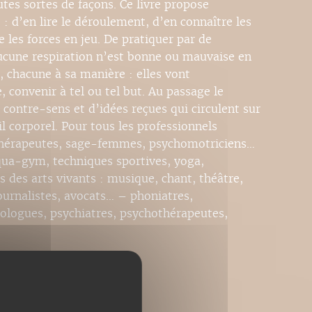
tes sortes de façons. Ce livre propose
) : d’en lire le déroulement, d’en connaître les
les forces en jeu. De pratiquer par de
cune respiration n’est bonne ou mauvaise en
, chacune à sa manière : elles vont
, convenir à tel ou tel but. Au passage le
 contre-sens et d’idées reçues qui circulent sur
il corporel. Pour tous les professionnels
sithérapeutes, sage-femmes, psychomotriciens…
qua-gym, techniques sportives, yoga,
 des arts vivants : musique, chant, théâtre,
urnalistes, avocats… – phoniatres,
ologues, psychiatres, psychothérapeutes,