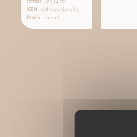
format :
17 x 24 cm
ISBN
: 978-2-907653-98-5
Precio
: 29.00 €