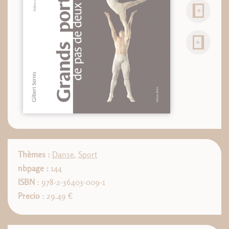
Thèmes :
Danse
,
Sport
nbpage :
144
ISBN
: 978-2-36403-009-1
Precio
: 29.49 €