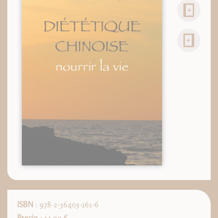
ISBN
: 978-2-36403-161-6
Precio
: 14.99 €