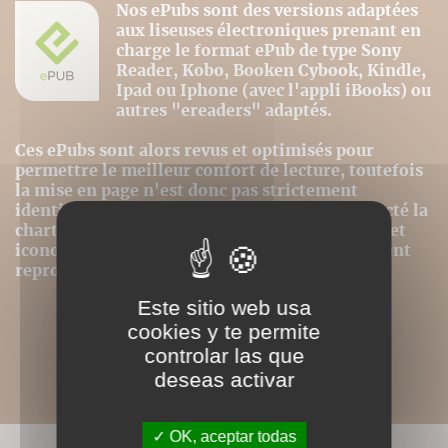
Nos ePubs sont des versions adaptées
aux liseuses électroniques prenant en
charge le format ePub de type Sony
Reader, Kobo, Booken Cybook, Kindle,
Ipad ou Iphone (avec l'appli iBooks) ou
autres "ereaders" adaptés.
Ces ePubs sont alors revus et optimisés pour
permettre le meilleur confort de lecture, toutefois
la mise en page n'est donc pas strictement
identique même si nous avons au mieux respecté la
charte graphique initiale. Les contenus textes et
iconographiques sont, par contre, intégralement
reproduits dans ce format.
Este sitio web usa
cookies y te permite
controlar las que
deseas activar
OK, aceptar todas