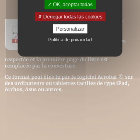
OK, aceptar todas
Denegar todas las cookies
Nos ebooks sont des versions PDF
homothétiques des livres de nos
Personalizar
catalogues. Ils ne sont donc pas
Política de privacidad
modifiables (changement de corps
pour la police, modification des
images). La pagination est donc
respectée et la première page du livre est
remplacée par la couverture.
Ce format peut être lu par le logiciel Acrobat © sur
des ordinateurs ou tablettes tactiles de type iPad,
Archos, Asus ou autres.