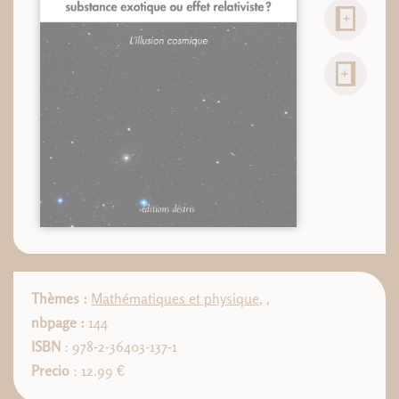
Thèmes :
Mathématiques et physique
,
,
nbpage :
144
ISBN
: 978-2-36403-137-1
Precio
: 12.99 €