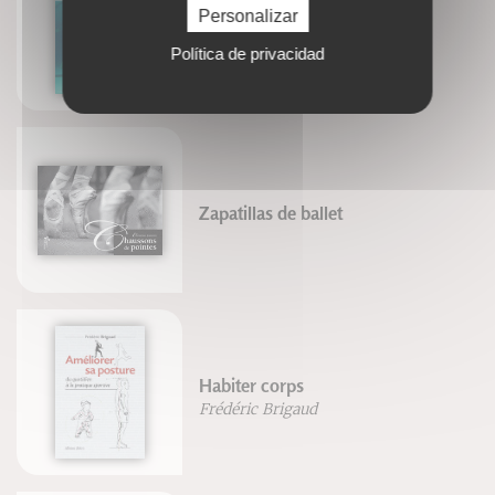
Personalizar
Nager en apnée
Luc Collard
Política de privacidad
Zapatillas de ballet
Habiter corps
Frédéric Brigaud