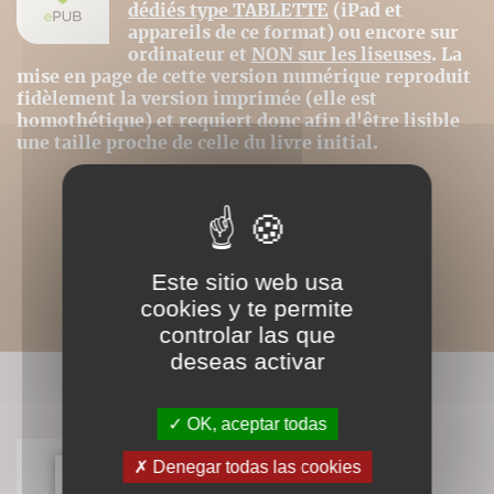
dédiés type TABLETTE
(iPad et
appareils de ce format) ou encore sur
ordinateur et
NON sur les liseuses
. La
mise en page de cette version numérique reproduit
fidèlement la version imprimée (elle est
homothétique) et requiert donc afin d'être lisible
une taille proche de celle du livre initial.
Este sitio web usa
cookies y te permite
controlar las que
deseas activar
LIVRES ASSOCIÉS
OK, aceptar todas
Denegar todas las cookies