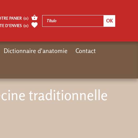
OTRE PANIER
(
0
)
TE D’ENVIES
(
0
)
Dictionnaire d'anatomie
Contact
decine
Médecine chinoise
Abrégé de médecine traditionnelle chinoise
ine traditionnelle