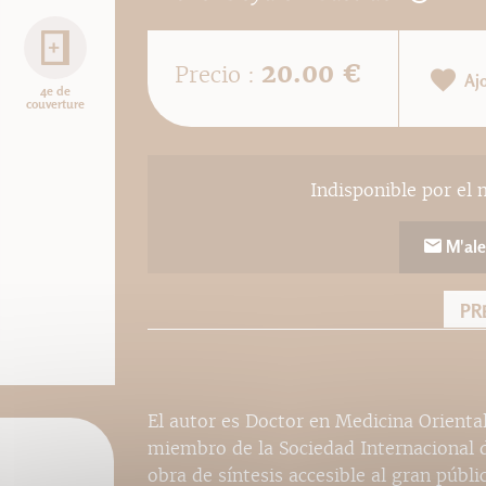
20.00 €
Precio :
Aj
4e de
couverture
Indisponible por el 
M'ale
PR
El autor es Doctor en Medicina Orienta
miembro de la Sociedad Internacional 
obra de síntesis accesible al gran públ