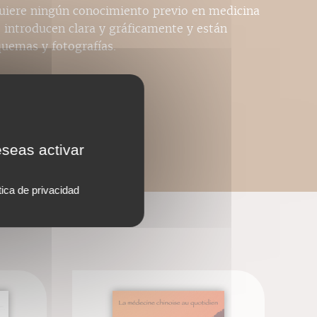
quiere ningún conocimiento previo en medicina
e introducen clara y gráficamente y están
quemas y fotografías.
eseas activar
tica de privacidad