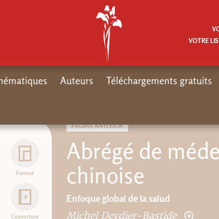
V
VOTRE LIS
hématiques
Auteurs
Téléchargements gratuits
Inicio
Thématiques
Mé
PÁGINA ANTERIOR
Abrégé de médec
chinoise
Format
Enfoque global de la salud
Michel Deydier-Bastide
Couverture