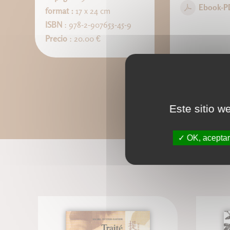
Ebook-P
format :
17 x 24 cm
ISBN
: 978-2-907653-45-9
Precio
: 20.00 €
Este sitio w
OK, aceptar