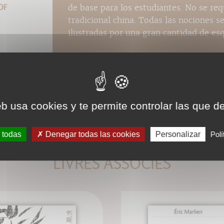
de base para los estudiantes. No se re
DF
tradicional china. Todas las nociones s
ilustradas por una gran cantidad de es
eb usa cookies y te permite controlar las que d
 todas
Denegar todas las cookies
Personalizar
Polí
LIVRES ASSOCIÉS