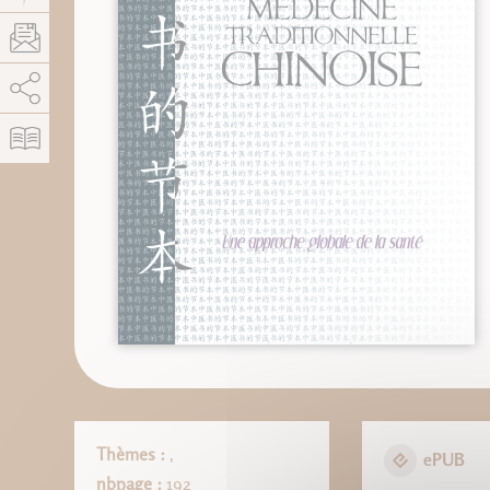
AddThis está deshabilitado.
Permitir
Thèmes :
,
ePUB
nbpage :
192