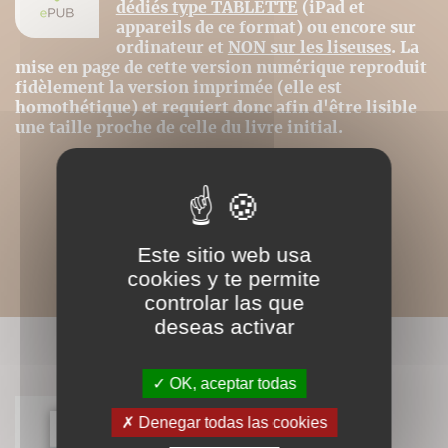
dédiés type TABLETTE
(iPad et
appareils de ce format) ou encore sur
ordinateur et
NON sur les liseuses
. La
mise en page de cette version numérique reproduit
fidèlement la version imprimée (elle est
homothétique) et requiert donc afin d'être lisible
une taille proche de celle du livre initial.
Este sitio web usa
cookies y te permite
controlar las que
deseas activar
LIVRES ASSOCIÉS
OK, aceptar todas
Denegar todas las cookies