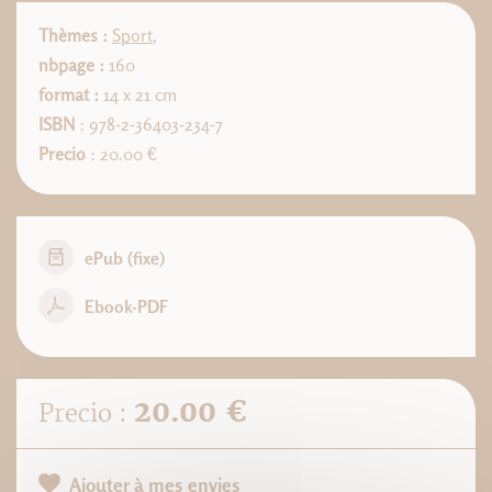
Thèmes :
Sport
,
nbpage :
160
format :
14 x 21 cm
ISBN
: 978-2-36403-234-7
Precio
: 20.00 €
ePub (fixe)
Ebook-PDF
20.00 €
Precio :
Ajouter à mes envies