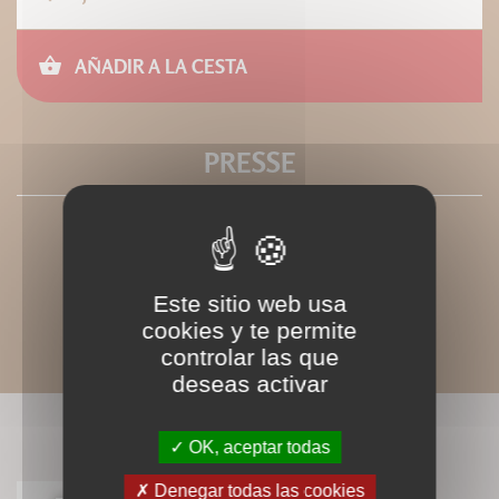
AÑADIR A LA CESTA
PRESSE
Este sitio web usa
cookies y te permite
controlar las que
deseas activar
LIVRES ASSOCIÉS
OK, aceptar todas
Denegar todas las cookies