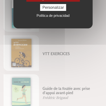
Personalizar
Nager en apnée
Política de privacidad
Luc Collard
VTT EXERCICES
Guide de la foulée avec prise
d'appui avant-pied
Frédéric Brigaud