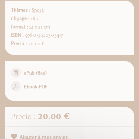
Thèmes :
Sport
,
nbpage :
160
format :
14 x 21 cm
ISBN
: 978-2-36403-234-7
Precio
: 20.00 €
ePub (fixe)
Ebook-PDF
20.00 €
Precio :
Ajouter à mes envies