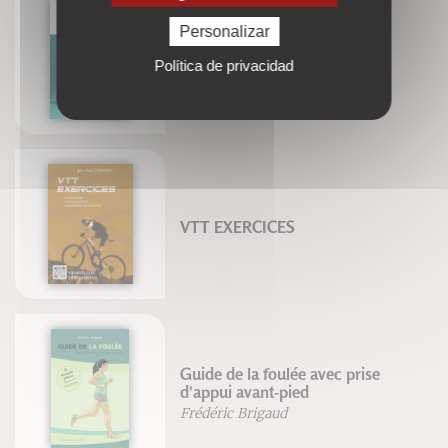
Personalizar
Nager en apnée
Política de privacidad
Luc Collard
VTT EXERCICES
Guide de la foulée avec prise
d'appui avant-pied
Frédéric Brigaud