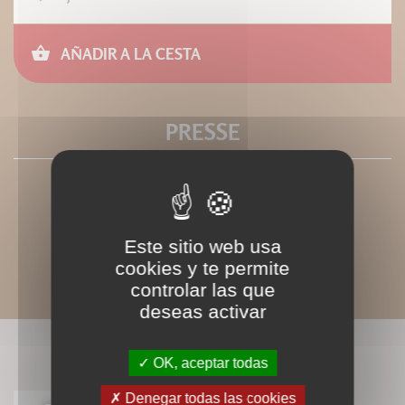
AÑADIR A LA CESTA
PRESSE
Este sitio web usa
cookies y te permite
controlar las que
deseas activar
LIVRES ASSOCIÉS
OK, aceptar todas
Denegar todas las cookies