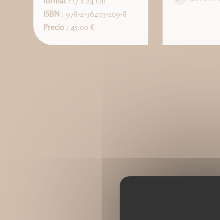
format :
17 x 24 cm
ISBN
: 978-2-36403-109-8
Precio
: 45.00 €