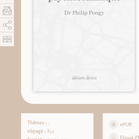
AddThis está deshabilitado.
Permitir
Thèmes :
,
ePUB
nbpage :
832
Ebook-P