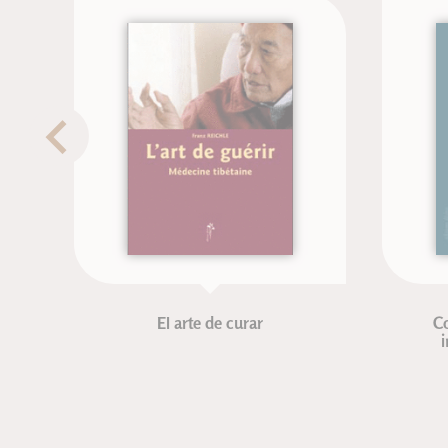
El arte de curar
Corrig
instab
Fr