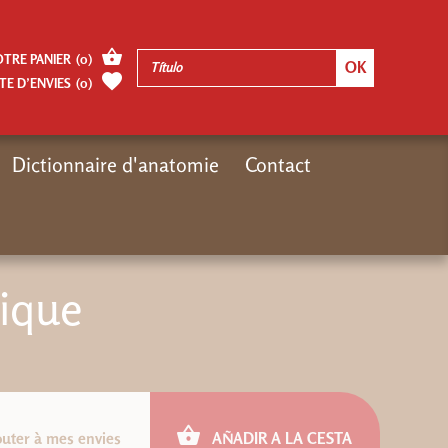
OTRE PANIER
(
0
)
TE D’ENVIES
(
0
)
Dictionnaire d'anatomie
Contact
Inicio
Moteur de recherches Désiris
La psychosomatique
ique
outer à mes envies
AÑADIR A LA CESTA