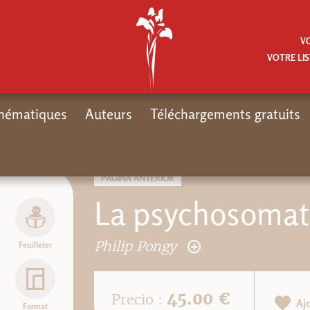
V
VOTRE LIS
hématiques
Auteurs
Téléchargements gratuits
PÁGINA ANTERIOR
La psychosomat
Philip Pongy
Feuilleter
45.00 €
Precio :
Aj
Format