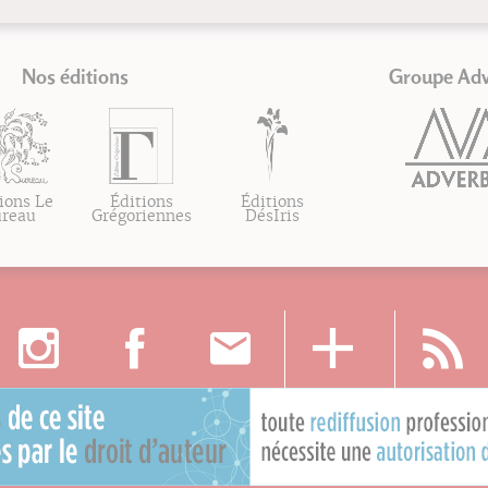
Nos éditions
Groupe Ad
ions Le
Éditions
Éditions
ureau
Grégoriennes
DésIris