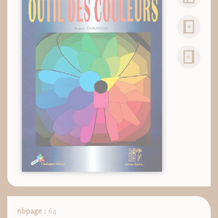
nbpage :
64