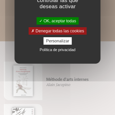
controlar las que
deseas activar
OK, aceptar todas
Denegar todas las cookies
Personalizar
Política de privacidad
LIVRES ASSOCIÉS
Méthode d'arts internes
Alain Jacopino