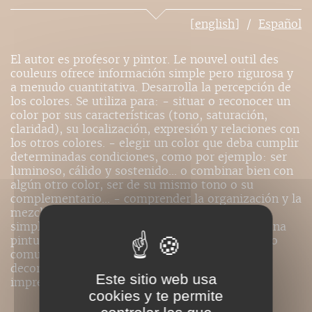
[english]
Español
El autor es profesor y pintor. Le nouvel outil des
couleurs ofrece información simple pero rigurosa y
a menudo cuantitativa. Desarrolla la percepción de
los colores. Se utiliza para: - situar o reconocer un
color por sus características (tono, saturación,
claridad), su localización, expresión y relaciones con
los otros colores. - elegir un color que deba cumplir
determinadas condiciones, como por ejemplo: ser
luminoso, cálido y sostenido... o combinar bien con
algún otro color, ser de su mismo tono o su
complementario... - comprender la organización y la
mezcla de los colores con ayuda de una teoría
simplificada del color. - reproducir un color o una
pintura en una pantalla de vídeo. - memorizar o
comunicar un color de cara a la pintura, la
decoración, la informática, la infografía, la
Este sitio web usa
imprenta...
cookies y te permite