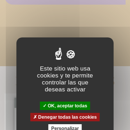
Este sitio web usa
LIVRES ASSOCIÉS
cookies y te permite
controlar las que
deseas activar
OK, aceptar todas
D'un corps à l'autre
Denegar todas las cookies
Père Jean-Claude Hanus
Personalizar