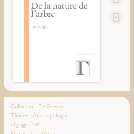
Collection :
Le Guetteur
Thèmes :
Anthropologie
,
,
nbpage :
160
format :
13 x 19 cm