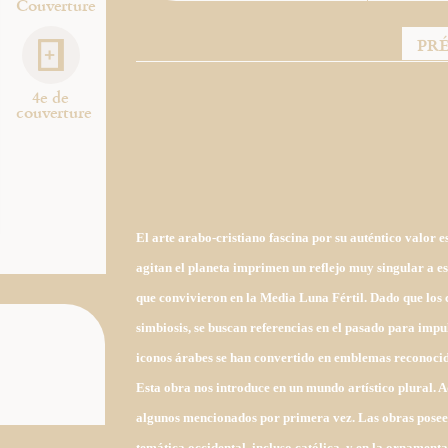
Couverture
PR
4e de
couverture
El arte arabo-cristiano fascina por su auténtico valor 
agitan el planeta imprimen un reflejo muy singular a esa
que convivieron en la Media Luna Fértil. Dado que los 
simbiosis, se buscan referencias en el pasado para impul
iconos árabes se han convertido en emblemas reconocido
Esta obra nos introduce en un mundo artístico plural. A
algunos mencionados por primera vez. Las obras poseen
temática occidental, incluso católica, y en la ornament