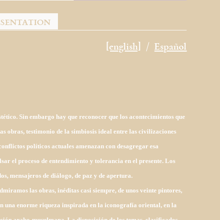
ÉSENTATION
[english]
Español
estético. Sin embargo hay que reconocer que los acontecimientos que
s obras, testimonio de la simbiosis ideal entre las civilizaciones
conflictos políticos actuales amenazan con desagregar esa
sar el proceso de entendimiento y tolerancia en el presente. Los
s, mensajeros de diálogo, de paz y de apertura.
dmiramos las obras, inéditas casi siempre, de unos veinte pintores,
 una enorme riqueza inspirada en la iconografía oriental, en la
ación arabo-musulmana. La disposición de los temas, clasificados