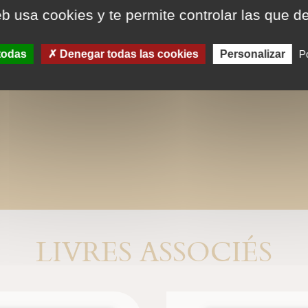
eb usa cookies y te permite controlar las que d
Ce format peut être lu par le logicie
tactiles de type iPad, Archos, Asus ou
todas
Denegar todas las cookies
Personalizar
Po
LIVRES ASSOCIÉS