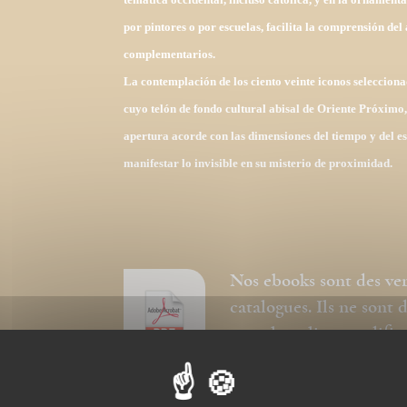
por pintores o por escuelas, facilita la comprensión del 
complementarios.
La contemplación de los ciento veinte iconos seleccion
cuyo telón de fondo cultural abisal de Oriente Próximo,
apertura acorde con las dimensiones del tiempo y del esp
manifestar lo invisible en su misterio de proximidad.
Nos ebooks sont des ve
catalogues. Ils ne sont
pour la police, modific
respectée et la premièr
couverture.