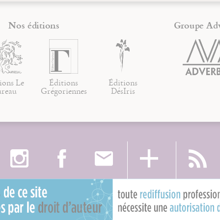
Nos éditions
Groupe Ad
ions Le
Éditions
Éditions
ureau
Grégoriennes
DésIris