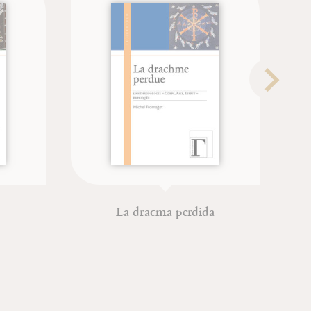
a perdida
Œdipe
Jean-François Froger