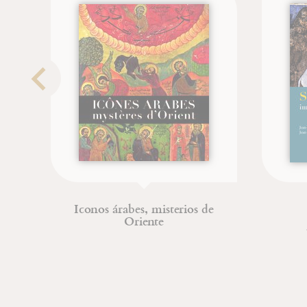
sterios de
Saint Joseph
Jean-Paul Dumontier
Jean-François Froger