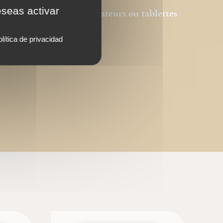
eseas activar
l Acrobat © sur des ordinateurs ou tablettes
 autres.
lítica de privacidad