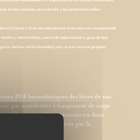
arte arabo-cristiano, su evolución y los posteriores estilos
ados en Líbano y Siria nos introducirá en un universo insospechado
 místico y universalista, carece de separaciones y goza de una
acio, incluso con la eternidad, pues el arte sacro se propone
rsions PDF homothétiques des livres de nos
 donc pas modifiables (changement de corps
ation des images). La pagination est donc
e page du livre est remplacée par la