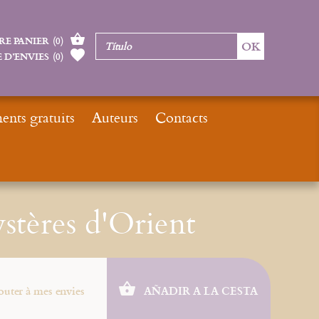
RE PANIER
(
0
)
 D’ENVIES
(
0
)
nts gratuits
Auteurs
Contacts
nicio
Catalogue
E-books
Icônes arabes, mystères d'Orient
stères d'Orient
outer à mes envies
AÑADIR A LA CESTA