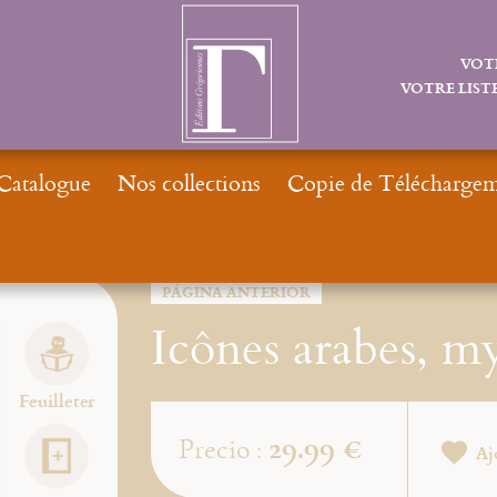
VOT
VOTRE LISTE
Catalogue
Nos collections
Copie de Téléchargeme
I
PÁGINA ANTERIOR
Icônes arabes, my
Feuilleter
29.99 €
Precio :
Aj