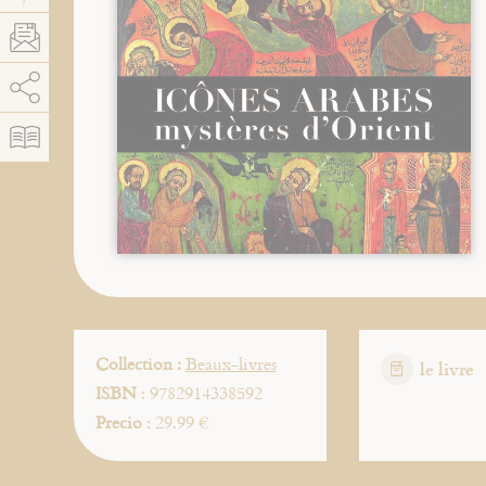
AddThis está deshabilitado.
Permitir
Collection :
Beaux-livres
le livre
ISBN
: 9782914338592
Precio
: 29.99 €