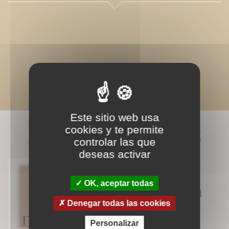
Este sitio web usa
LIVRES ASSOCIÉS
cookies y te permite
controlar las que
deseas activar
OK, aceptar todas
El siglo XXI será el siglo del
misticismo
Denegar todas las cookies
Personalizar