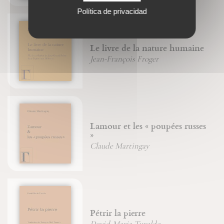
Política de privacidad
Le livre de la nature humaine
Jean-François Froger
Lamour et les « poupées russes
»
Claude Martingay
Pétrir la pierre
David-Maria Turoldo