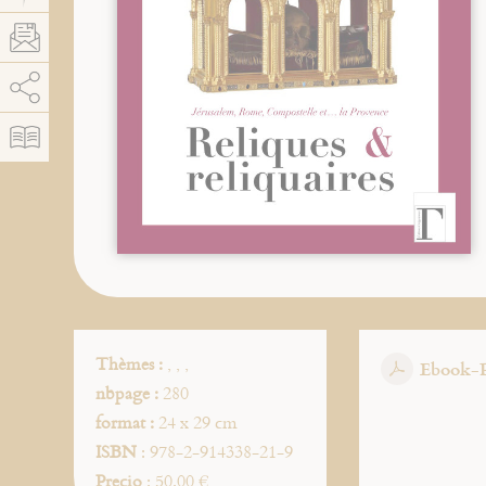
AddThis está deshabilitado.
Permitir
Thèmes :
,
,
,
Ebook-
nbpage :
280
format :
24 x 29 cm
ISBN
: 978-2-914338-21-9
Precio
: 50.00 €