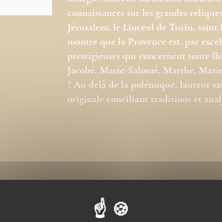
connaissances sur les grandes relique
Jérusalem, le Linceul de Turin, saint P
montre que la Provence est, par excel
prestigieuses qui concernent toute lhi
Jacobé, Marie-Salomé, Marthe, Marie-M
? Au delà de la polémique, lauteur s
originale conciliant traditions et anal