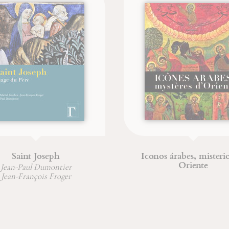
 Joseph
Iconos árabes, misterios de
Oriente
 Dumontier
çois Froger