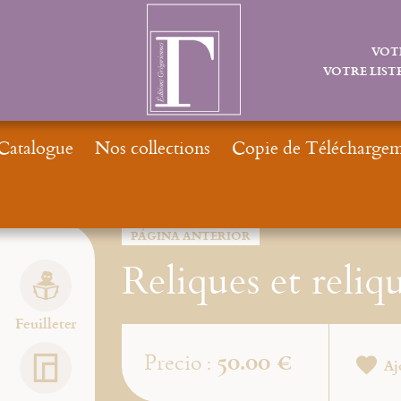
VOT
VOTRE LISTE
Catalogue
Nos collections
Copie de Téléchargeme
In
PÁGINA ANTERIOR
Reliques et reliq
Feuilleter
50.00 €
Precio :
Aj