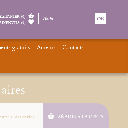
RE PANIER
(
0
)
 D’ENVIES
(
0
)
nts gratuits
Auteurs
Contacts
icio
Nouveautés
Nouveautés livres
Reliques et reliquaires
uaires
outer à mes envies
AÑADIR A LA CESTA