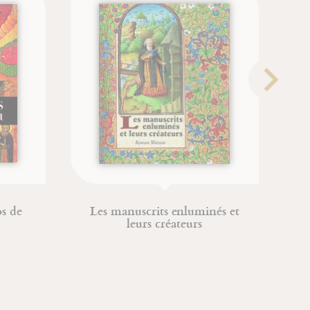
Les manuscrits enluminés et
Le s
leurs créateurs
Gr