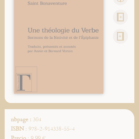
nbpage :
304
ISBN
: 978-2-914338-55-4
Precio
: 9.99 €