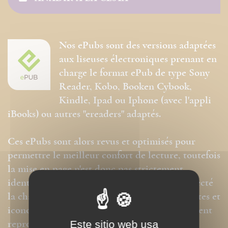
Nos ePubs sont des versions adaptées
aux liseuses électroniques prenant en
charge le format ePub de type Sony
Reader, Kobo, Booken Cybook,
Kindle, Ipad ou Iphone (avec l'appli
iBooks) ou autres "ereaders" adaptés.
Ces ePubs sont alors revus et optimisés pour
permettre le meilleur confort de lecture, toutefois
la mise en page n'est donc pas strictement
identique même si nous avons au mieux respecté
la charte graphique initiale. Les contenus textes et
iconographiques sont, par contre, intégralement
reproduits dans ce format.
Este sitio web usa