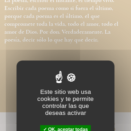
La poesía, escribir el instante, el tiempo vivo.
Escribir cada poema como si fuera el último,
porque cada poema es el último, el que
compromete toda la vida, todo el amor, todo el
amor de Dios. Por don. Verdaderamente. La
poesía, decir sólo lo que hay que decir.
Este sitio web usa
cookies y te permite
controlar las que
deseas activar
LIVRES ASSOCIÉS
OK, aceptar todas