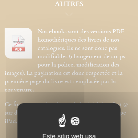
AUTRES
Nos ebooks sont des versions PDF
homothétiques des livres de nos
catalogues. Ils ne sont donc pas
modifiables (changement de corps
pour la police, modification des
images). La pagination est donc respectée et la
première page du livre est remplacée par la
couverture.
Ce format peut être lu par le logiciel Acrobat ©
sur des ordinateurs ou tablettes tactiles de type
iPad, Archos, Asus ou autres.
Este sitio web usa