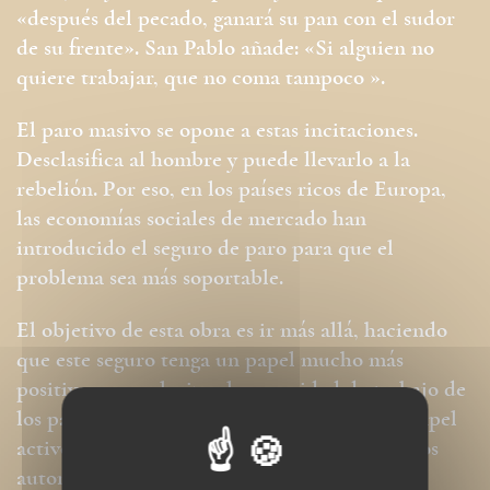
«después del pecado, ganará su pan con el sudor
de su frente». San Pablo añade: «Si alguien no
quiere trabajar, que no coma tampoco ».
El paro masivo se opone a estas incitaciones.
Desclasifica al hombre y puede llevarlo a la
rebelión. Por eso, en los países ricos de Europa,
las economías sociales de mercado han
introducido el seguro de paro para que el
problema sea más soportable.
El objetivo de esta obra es ir más allá, haciendo
que este seguro tenga un papel mucho más
positivo para valorizar la capacidad de trabajo de
los parados y darles, en tanto que tales, un papel
activo en la actividad económica. Para ello, los
autores proponen utilizar la dinámica de los