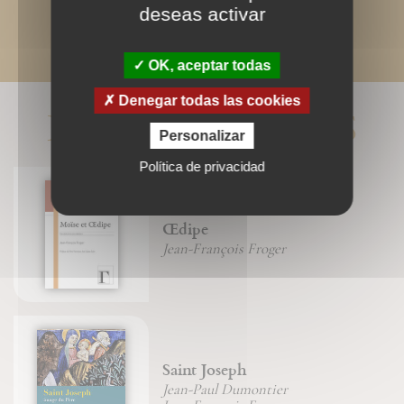
deseas activar
OK, aceptar todas
Denegar todas las cookies
LIVRES ASSOCIÉS
Personalizar
Política de privacidad
Œdipe
Jean-François Froger
Saint Joseph
Jean-Paul Dumontier