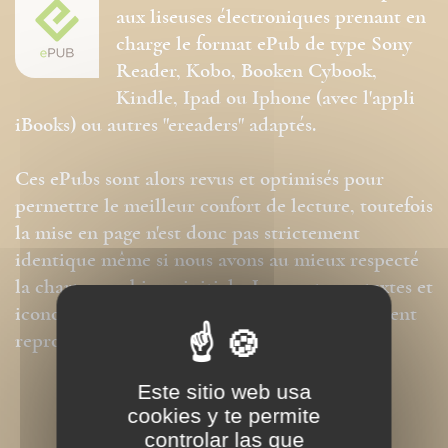
aux liseuses électroniques prenant en
charge le format ePub de type Sony
Reader, Kobo, Booken Cybook,
Kindle, Ipad ou Iphone (avec l'appli
iBooks) ou autres "ereaders" adaptés.
Ces ePubs sont alors revus et optimisés pour
permettre le meilleur confort de lecture, toutefois
la mise en page n'est donc pas strictement
identique même si nous avons au mieux respecté
la charte graphique initiale. Les contenus textes et
iconographiques sont, par contre, intégralement
reproduits dans ce format.
Este sitio web usa
cookies y te permite
controlar las que