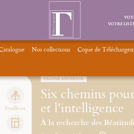
VOT
VOTRE LISTE
Catalogue
Nos collections
Copie de Téléchargeme
Inicio
Nouveautés
Nouvea
PÁGINA ANTERIOR
Six chemins pour 
et l'intelligence
Feuilleter
À la recherche des Béatitud