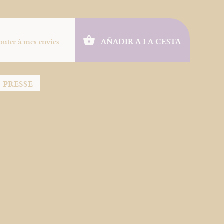
outer à mes envies
AÑADIR A LA CESTA
PRESSE