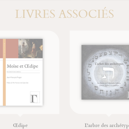
LIVRES ASSOCIÉS
Œdipe
L'arbre des archétype