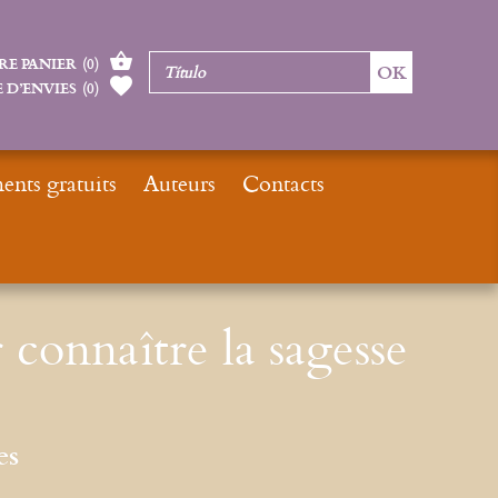
RE PANIER
(
0
)
 D’ENVIES
(
0
)
nts gratuits
Auteurs
Contacts
utés livres
Six chemins pour connaître la sagesse et l'intelligence
connaître la sagesse
es