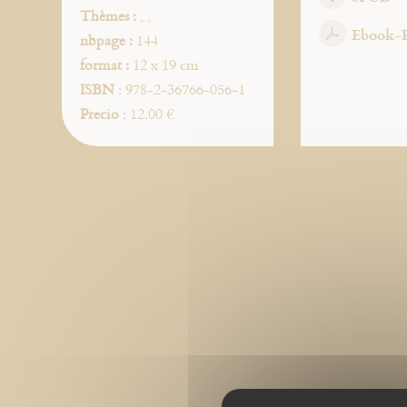
Thèmes :
,
,
Ebook-
nbpage :
144
format :
12 x 19 cm
ISBN
: 978-2-36766-056-1
Precio
: 12.00 €