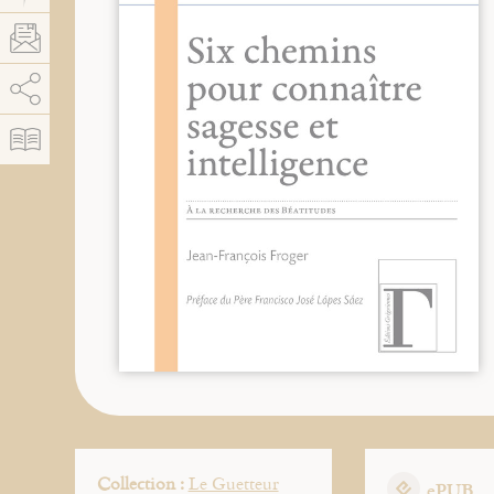
AddThis está deshabilitado.
Permitir
Collection :
Le Guetteur
ePUB