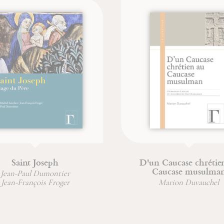
Saint Joseph
D'un Caucase chrétien au
Caucase musulman
-Paul Dumontier
-François Froger
Marion Duvauchel