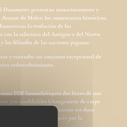
Paul Dumontier presentan minuciosamente y
e Arnaut de Moles; los comentarios históricos,
demuestran la evolución de las
ón con la relectura del Antiguo y del Nuevo
 y los filósofos de las naciones paganas.
rar y entender un conjunto excepcional de
tico redescubrimiento.
rsions PDF homothétiques des livres de nos
 donc pas modifiables (changement de corps
ation des images). La pagination est donc
e page du livre est remplacée par la