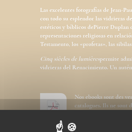
Las excelentes fotografías de Jean-
con todo su esplendor las vidrieras d
estéticos y bíblicos dePierre Duplan 
representaciones religiosas en relaci
Testamento, los «profetas», las sibilas
Cinq siècles de lumières
permite admi
vidrieras del Renacimiento. Un autén
Nos ebooks sont des ve
catalogues. Ils ne sont
pour la police, modific
respectée et la premièr
couverture.