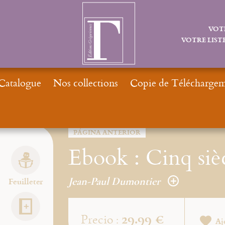
VOT
VOTRE LISTE
Catalogue
Nos collections
Copie de Téléchargeme
Inicio
Nouv
PÁGINA ANTERIOR
Ebook : Cinq siè
Jean-Paul Dumontier
Feuilleter
29.99 €
Precio :
Aj