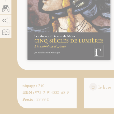
AddThis está deshabilitado.
Permitir
nbpage :
240
le livre
ISBN
: 978-2-914338-63-9
Precio
: 29.99 €