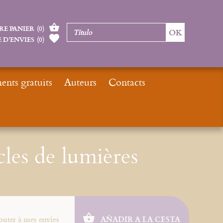
RE PANIER
(
0
)
 D’ENVIES
(
0
)
nts gratuits
Auteurs
Contacts
eautés
Nos derniers e-books
Ebook : Cinq siècles de lumières
cles de lumières
outer à mes envies
AÑADIR A LA CESTA