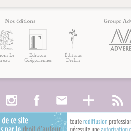
Nos éditions
Groupe Ad
ions Le
Éditions
Éditions
ureau
Grégoriennes
DésIris