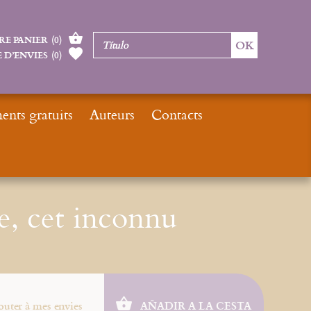
RE PANIER
(
0
)
 D’ENVIES
(
0
)
nts gratuits
Auteurs
Contacts
Inicio
ePub : Notre père, cet inconnu
e, cet inconnu
outer à mes envies
AÑADIR A LA CESTA