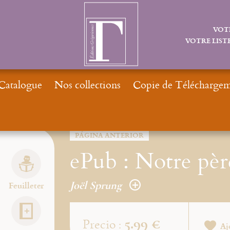
VOT
VOTRE LISTE
Catalogue
Nos collections
Copie de Téléchargeme
PÁGINA ANTERIOR
ePub : Notre pèr
Joël Sprung
Feuilleter
5.99 €
Precio :
Aj