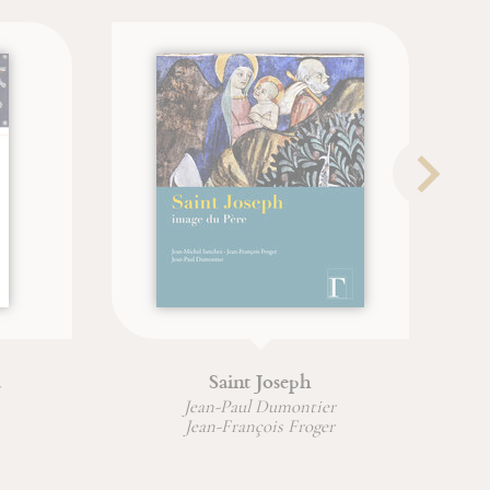
Saint Joseph
Jean-Paul Dumontier
Jean-François Froger