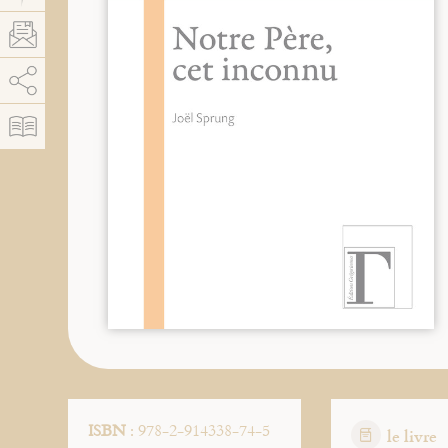
AddThis está deshabilitado.
Permitir
ISBN
: 978-2-914338-74-5
le livre