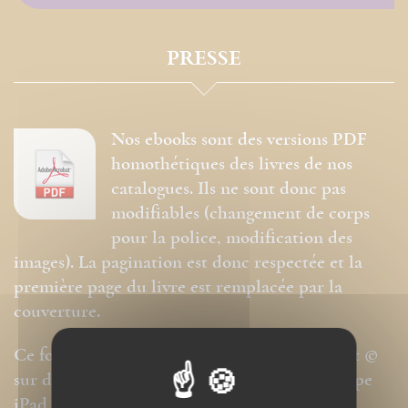
PRESSE
Nos ebooks sont des versions PDF
homothétiques des livres de nos
catalogues. Ils ne sont donc pas
modifiables (changement de corps
pour la police, modification des
images). La pagination est donc respectée et la
première page du livre est remplacée par la
couverture.
Ce format peut être lu par le logiciel Acrobat ©
sur des ordinateurs ou tablettes tactiles de type
iPad, Archos, Asus ou autres.