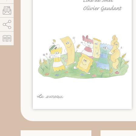
AddThis está deshabilitado.
Permitir