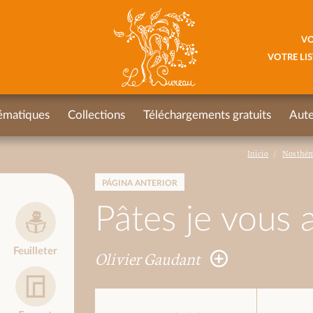
VO
VOTRE LIS
ématiques
Collections
Téléchargements gratuits
Aute
Inicio
Nos thé
PÁGINA ANTERIOR
Pâtes je vous a
Feuilleter
Olivier Gaudant