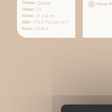
Thèmes :
Cuisine
,
,
Ebook-P
nbpage :
72
format :
14 x 22 cm
ISBN
: 978-2-911328-43-5
Precio
: 10.00 €