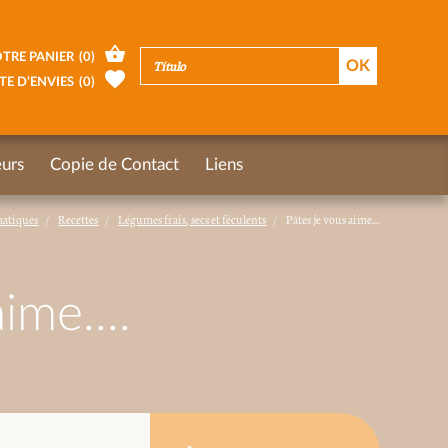
TRE PANIER
(
0
)
TE D’ENVIES
(
0
)
urs
Copie de Contact
Liens
matiques
Recettes
Légumes frais, secs et féculents
Pâtes je vous aime....
ime....