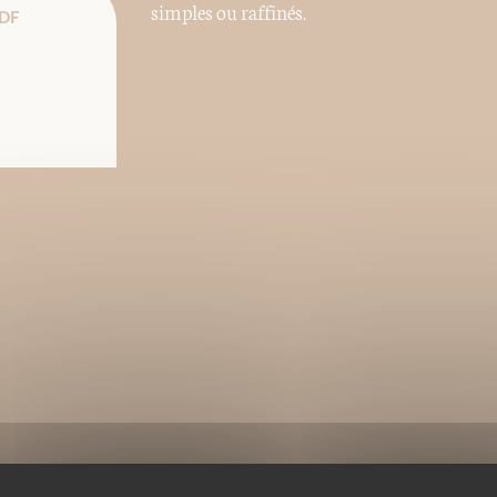
simples ou raffinés.
DF