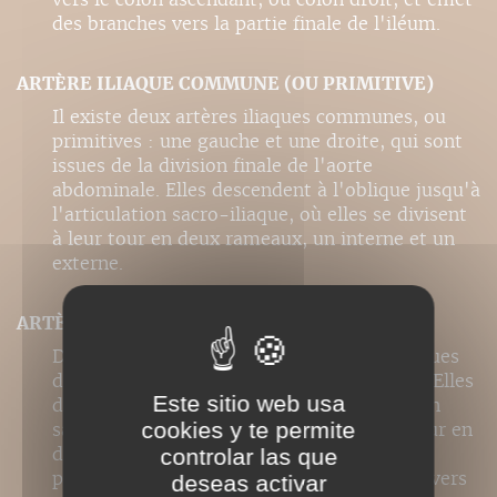
des branches vers la partie finale de l'iléum.
ARTÈRE ILIAQUE COMMUNE (OU PRIMITIVE)
Il existe deux artères iliaques communes, ou
primitives : une gauche et une droite, qui sont
issues de la division finale de l'aorte
abdominale. Elles descendent à l'oblique jusqu'à
l'articulation sacro-iliaque, où elles se divisent
à leur tour en deux rameaux, un interne et un
externe.
ARTÈRE ILIAQUE COMMUNE (OU PRIMITIVE)
Deux artères, une gauche et une droite, issues
de la division finale de l'aorte abdominale. Elles
Este sitio web usa
descendent à l'oblique jusqu'à l'articulation
cookies y te permite
sacro-iliaque, où elles se divisent à leur tour en
deux rameaux, interne et externe. Sur leur
controlar las que
parcours, elles émettent des ramifications vers
deseas activar