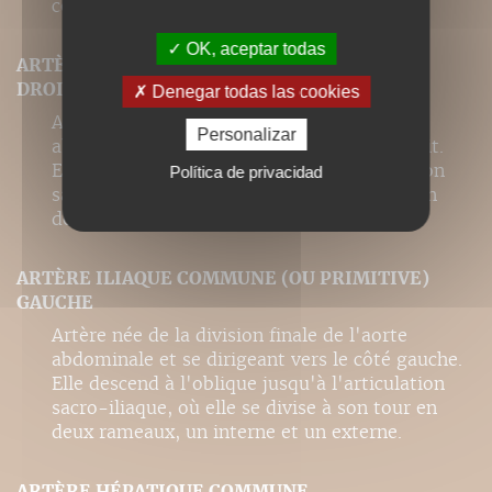
certains muscles pelviens.
OK, aceptar todas
ARTÈRE ILIAQUE COMMUNE (OU PRIMITIVE)
DROITE
Denegar todas las cookies
Artère née de la division finale de l'aorte
Personalizar
abdominale et se dirigeant vers le côté droit.
Elle descend à l'oblique jusqu'à l'articulation
Política de privacidad
sacro-iliaque, où elle se divise à son tour en
deux rameaux, un interne et un externe.
ARTÈRE ILIAQUE COMMUNE (OU PRIMITIVE)
GAUCHE
Artère née de la division finale de l'aorte
abdominale et se dirigeant vers le côté gauche.
Elle descend à l'oblique jusqu'à l'articulation
sacro-iliaque, où elle se divise à son tour en
deux rameaux, un interne et un externe.
ARTÈRE HÉPATIQUE COMMUNE