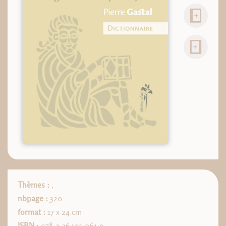
Thèmes :
,
nbpage :
320
format :
17 x 24 cm
ISBN
: 978-2-36403-061-9