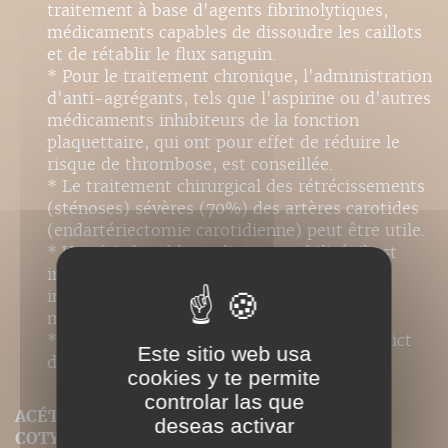
traitement à base d'agents fibrinolytiques,
médicaments capables de dissoudre les caillots
et de rétablir le flux sanguin.
* Pour le traitement chronique, l'administration
d'anti-agrégants, tels que l'aspirine ou d'autres
médicaments inhibiteurs de la fonction
plaquettaire, qui ont pour effet de réduire le
risque de thrombose, est conseillée.
* Le traitement chirurgical des rétrécissements
(sténoses) sévères (70%) des artères carotides
(endartériectomie carotidienne) peut être utile.
* Une fois le tableau clinique stabilisé, il est
indispensable d'entamer une réhabilitation
intensive dont le but est de réduire au
maximum les pertes fonctionnelles.
* Il est essentiel d'effectuer un contrôle strict
Este sitio web usa
des facteurs de risque vasculaire.
cookies y te permite
controlar las que
ACÉTABULUM (OU CAVITÉ COTYLOÏDE, OU
deseas activar
COTYLE)