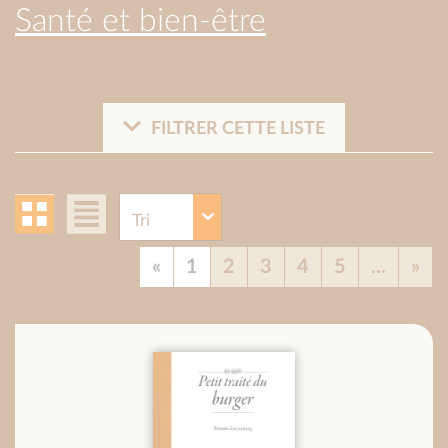
Santé et bien-être
FILTRER CETTE LISTE
«
1
2
3
4
5
...
»