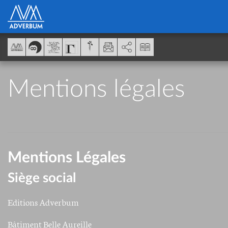
Panel de gestión de cookies
AddThis está deshabilitado.
Permitir
Mentions légales
Mentions Légales
Siège social
Editions Adverbum
Bâtiment Belle Aureille