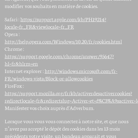
modifier vos souhaits en matière de cookies.
Safari :
https://support.apple.com/kb/PH19214?
locale=fr_FR&viewlocale=fr_FR
Opera :
http://help.opera.com/Windows/10.20/fr/cookies.html
Chrome :
https://support.google.com/chrome/answer/95647?
hl=fr&hlrm=en
Internet explorer :
http://windows.microsoft.com/fr-
FR/windows-vista/Block-or-allowcookies
FireFox :
https://support.mozilla.org/fr/kb/activerdesactivercookies?
redirectlocale=fr&redirectslug=Activer+et+d%C3%A9sactiver+l
Manifestez vos choix auprès d'Adverbum.
Lorsque vous vous vous connectez à notre site, et que nous
n’avez pas accepté le dépôt des cookies dans les 13 mois
précédents votre visite, un bandeau apparait et vous