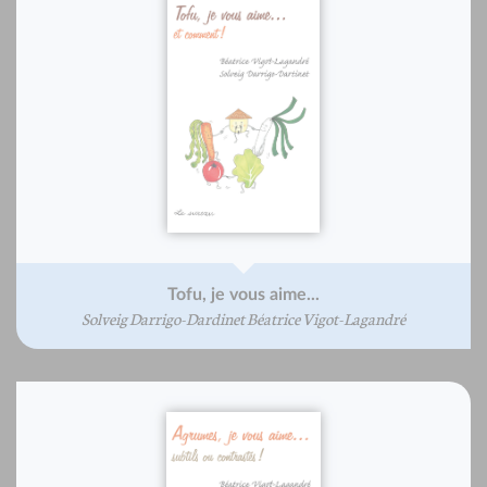
Tofu, je vous aime...
Solveig Darrigo-Dardinet Béatrice Vigot-Lagandré