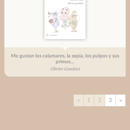
Me gustan los calamares, la sepia, los pulpos y sus
primos…
Olivier Gaudant
«
1
2
3
»