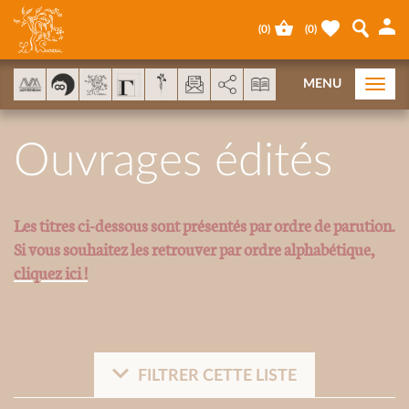
Panel de gestión de cookies
(
0
)
(
0
)
AddThis está deshabilitado.
Permitir
MENU
Togg
navi
Ouvrages édités
Les titres ci-dessous sont présentés par ordre de parution.
Si vous souhaitez les retrouver par ordre alphabétique,
cliquez ici !
FILTRER CETTE LISTE