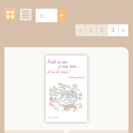
«
1
2
3
»