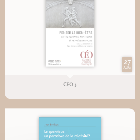
27
AUG
CEO 3