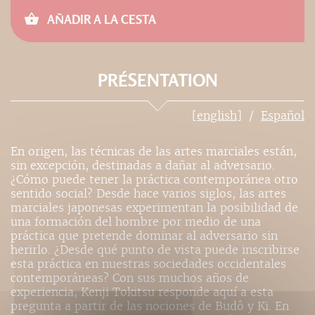
AÑADIR A LA CESTA
PRÉSENTATION
[english]
Español
En origen, las técnicas de las artes marciales están,
sin excepción, destinadas a dañar al adversario.
¿Cómo puede tener la práctica contemporánea otro
sentido social? Desde hace varios siglos, las artes
marciales japonesas experimentan la posibilidad de
una formación del hombre por medio de una
práctica que pretende dominar al adversario sin
herirlo. ¿Desde qué punto de vista puede inscribirse
esta práctica en nuestras sociedades occidentales
contemporáneas? Con sus muchos años de
experiencia, Kenji Tokitsu responde aquí a esta
pregunta a partir de las nociones de Budô y Ki. En