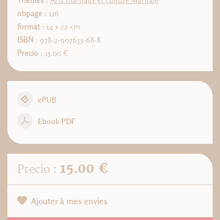
Thèmes :
Arts martiaux et culture Martiale
nbpage :
116
format :
14 x 22 cm
ISBN
: 978-2-907653-68-8
Precio
: 15.00 €
ePUB
Ebook-PDF
15.00 €
Precio :
Ajouter à mes envies