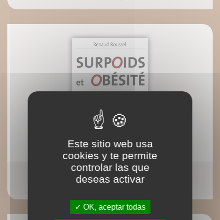
Este sitio web usa
cookies y te permite
controlar las que
Surpoids et obésité, suivez le coach
deseas activar
OK, aceptar todas