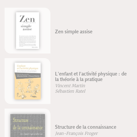
Anatomie pour la voix - Nouvelle
édition
Blandine Calais-Germain
François Germain
de
Le strapping de terrain
Stéphane Morin
ePub : Les songes et les rêves