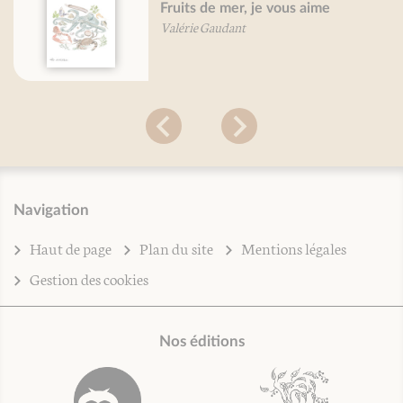
ime
Verduras: me gustan
Béatrice Vigot-Lagandré
Navigation
Haut de page
Plan du site
Mentions légales
Gestion des cookies
Nos éditions