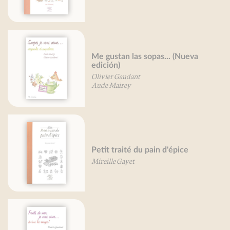
Nueva
Huîtres, je vous aime...
ice
Petit traité de la sardine
Mireille Gayet