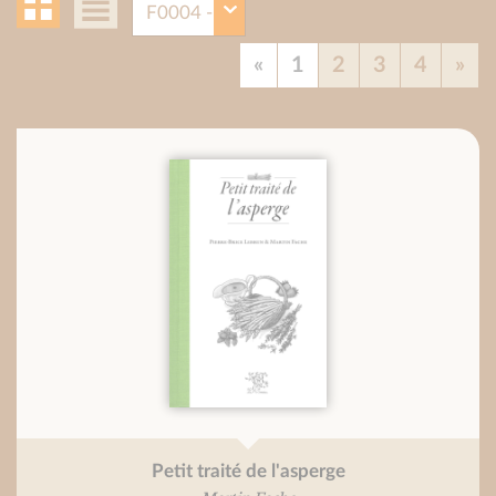
«
1
2
3
4
»
Petit traité de l'asperge