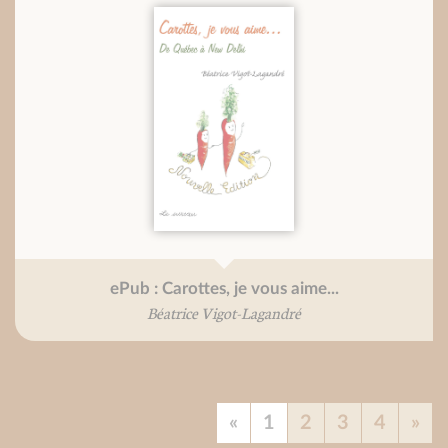
ePub : Carottes, je vous aime...
Béatrice Vigot-Lagandré
«
1
2
3
4
»