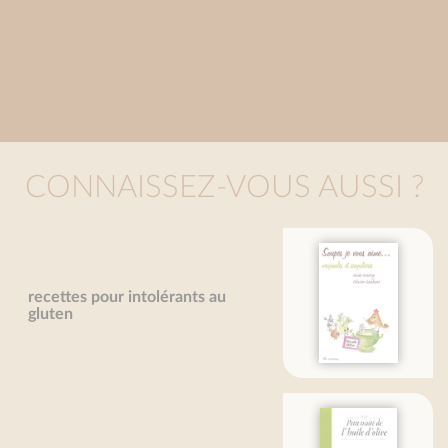
CONNAISSEZ-VOUS AUSSI ?
Me gustan las sopas... (Nueva
edición)
Olivier Gaudant
Aude Mairey