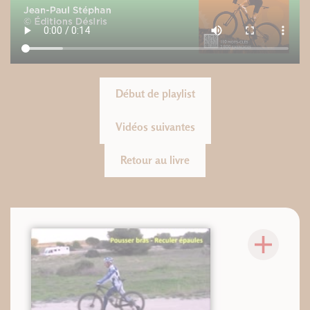
Début de playlist
Vidéos suivantes
Retour au livre