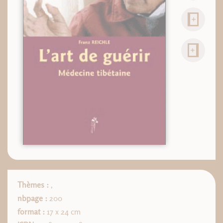
Thèmes :
,
nbpage :
200
format :
17 x 24 cm