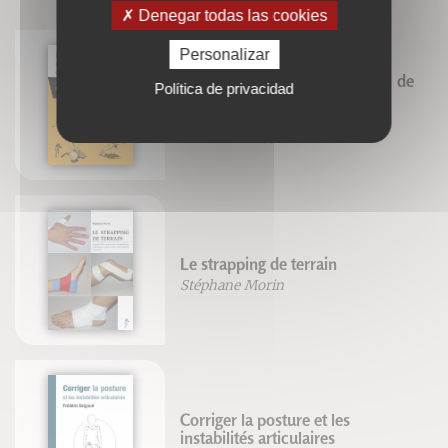
Denegar todas las cookies
Personalizar
L'enfant et l'activité physique : de
Política de privacidad
la théorie à la pratique
Vincent Martin
Sébastien Ratel
Le strapping de terrain
Stéphane Morin
Corriger la posture et les
instabilités articulaires