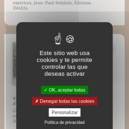
exercices, Jean-Paul Stéphan, Éditions
DésIris.
Este sitio web usa
cookies y te permite
controlar las que
deseas activar
OK, aceptar todas
Vidéo 49 : Wheeling - échantillon
Denegar todas las cookies
d'exercices
Contenu vidéo lié à l’ouvrage VTT
Personalizar
exercices, Jean-Paul Stéphan, Éditions
DésIris.
Política de privacidad