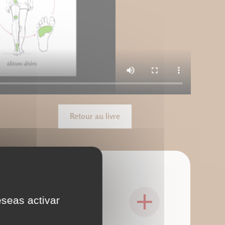
Retour au livre
culaires", Frédéric
eseas activar