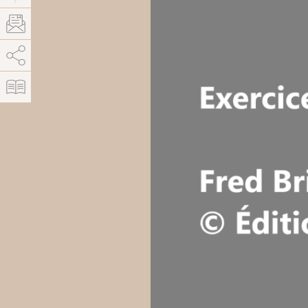
AddThis está deshabilitado.
Permitir