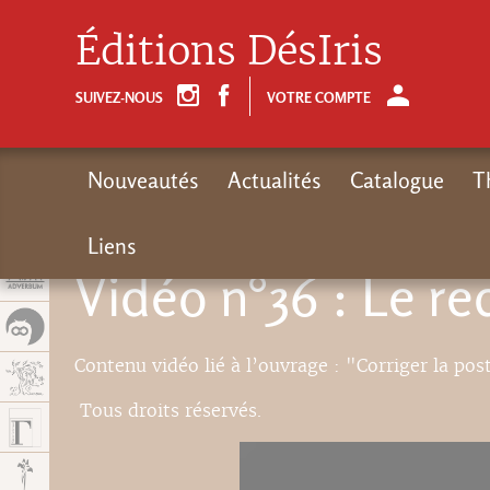
Panel de gestión de cookies
Éditions DésIris
SUIVEZ-NOUS
VOTRE COMPTE
Nouveautés
Actualités
Catalogue
T
Liens
Vidéo n°36 : Le r
Contenu vidéo lié à l’ouvrage : "Corriger la post
Tous droits réservés.