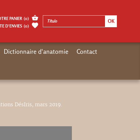
OTRE PANIER
(
0
)
TE D’ENVIES
(
0
)
Dictionnaire d'anatomie
Contact
Inicio
video
itions DésIris, mars 2019.