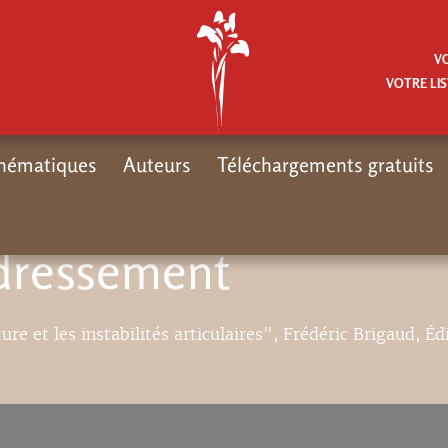
V
VOTRE LIS
hématiques
Auteurs
Téléchargements gratuits
edressement
ure et les instabilités articulaires", Frédéric Brigaud, Éd